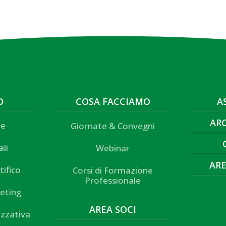
O
COSA FACCIAMO
A
AR
ne
Giornate & Convegni
ali
Webinar
ARE
tifico
Corsi di Formazione
Professionale
eting
AREA SOCI
izzativa