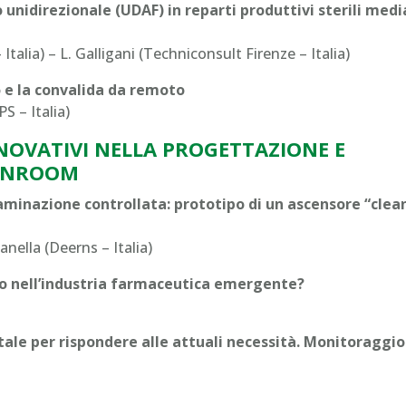
o unidirezionale (UDAF) in reparti produttivi sterili med
talia) – L. Galligani (Techniconsult Firenze – Italia)
 e la convalida da remoto
S – Italia)
NNOVATIVI NELLA PROGETTAZIONE E
EANROOM
aminazione controllata: prototipo di un ascensore “clean
anella (Deerns – Italia)
olo nell’industria farmaceutica emergente?
ale per rispondere alle attuali necessità. Monitoraggio