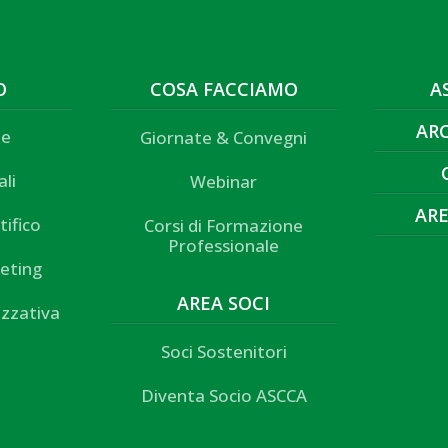
O
COSA FACCIAMO
A
AR
ne
Giornate & Convegni
ali
Webinar
ARE
tifico
Corsi di Formazione
Professionale
eting
AREA SOCI
izzativa
Soci Sostenitori
Diventa Socio ASCCA