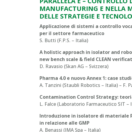
PARALLELA E – CONTROLLO 
MANUFACTURING E NELLA MA
DELLE STRATEGIE E TECNOL
Applicazione di sistemi a controllo voc
per il settore farmaceutico
S. Butti (F.P.S. – Italia)
A holistic approach in isolator and ro
new bench scale & field CLEAN verifica
D. Ravasio (Skan AG – Svizzera)
Pharma 4.0 e nuovo Annex 1: case studie
A. Tanzini (Staubli Robotics – Italia) – F. 
Contamination Control Strategy: teori
L. Falce (Laboratorio Farmaceutico SIT – I
Introduzione in isolatore di materiale 
in relazione alle GMP
A. Benassi (IMA Spa – Italia)