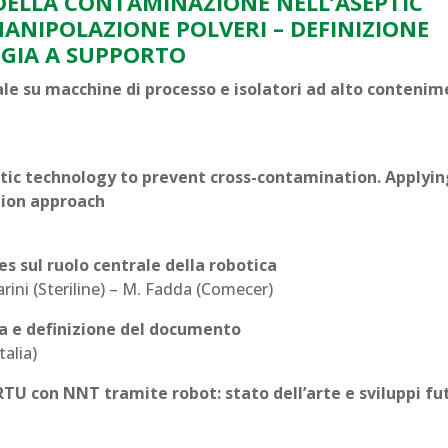
DELLA CONTAMINAZIONE NELL’ASEPTIC
NIPOLAZIONE POLVERI – DEFINIZIONE
OGIA A SUPPORTO
ale su macchine di processo e isolatori ad alto conteni
botic technology to prevent cross-contamination. Applyin
tion approach
s sul ruolo centrale della robotica
Parini (Steriline) – M. Fadda (Comecer)
a e definizione del documento
talia)
RTU con NNT tramite robot: stato dell’arte e sviluppi fu