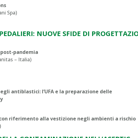
ons
ani Spa)
PEDALIERI: NUOVE SFIDE DI PROGETTAZI
o post-pandemia
itas – Italia)
li antiblastici: l’UFA e la preparazione delle
dy
on riferimento alla vestizione negli ambienti a rischio
)