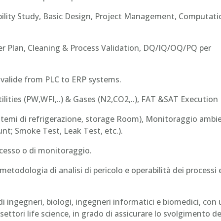
sibility Study, Basic Design, Project Management, Computati
ster Plan, Cleaning & Process Validation, DQ/IQ/OQ/PQ per
onvalide from PLC to ERP systems.
ities (PW,WFI,..) & Gases (N2,CO2,..), FAT &SAT Execution
temi di refrigerazione, storage Room), Monitoraggio ambie
nt; Smoke Test, Leak Test, etc.).
ocesso o di monitoraggio.
etodologia di analisi di pericolo e operabilità dei processi 
di ingegneri, biologi, ingegneri informatici e biomedici, con
ttori life science, in grado di assicurare lo svolgimento de