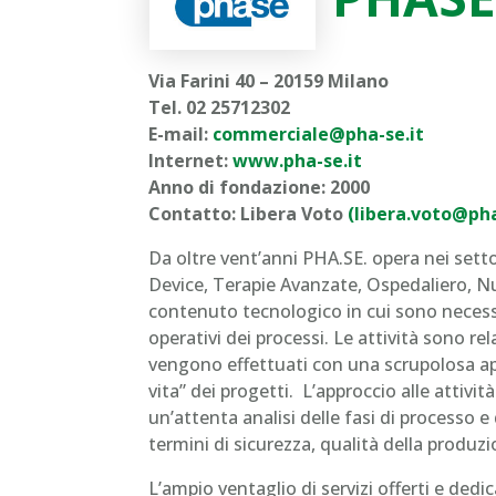
Via Farini 40 – 20159 Milano
Tel. 02 25712302
E-mail:
commerciale@pha-se.it
Internet:
www.pha-se.it
Anno di fondazione: 2000
Contatto: Libera Voto
(libera.voto@pha
Da oltre vent’anni PHA.SE. opera nei sett
Device, Terapie Avanzate, Ospedaliero, Nu
contenuto tecnologico in cui sono necessar
operativi dei processi. Le attività sono rel
vengono effettuati con una scrupolosa ap
vita” dei progetti. L’approccio alle attiv
un’attenta analisi delle fasi di processo e de
termini di sicurezza, qualità della produz
L’ampio ventaglio di servizi offerti e dedi