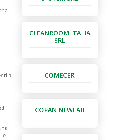
onal
CLEANROOM ITALIA
SRL
COMECER
nti a
ed
COPAN NEWLAB
 una
lle