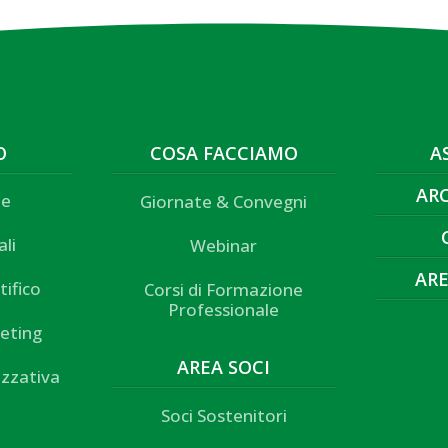
O
COSA FACCIAMO
A
AR
ne
Giornate & Convegni
ali
Webinar
ARE
tifico
Corsi di Formazione
Professionale
eting
AREA SOCI
izzativa
Soci Sostenitori