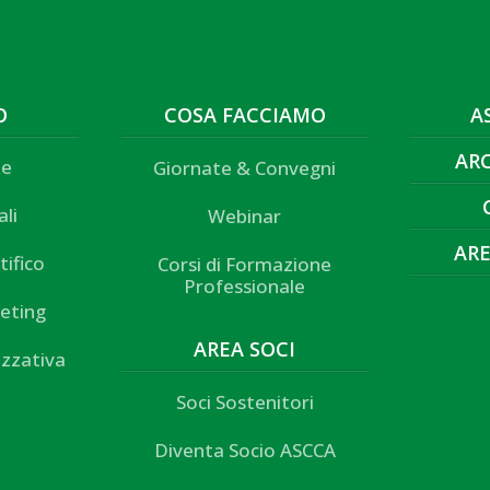
O
COSA FACCIAMO
A
AR
ne
Giornate & Convegni
ali
Webinar
ARE
tifico
Corsi di Formazione
Professionale
eting
AREA SOCI
izzativa
Soci Sostenitori
Diventa Socio ASCCA